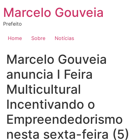
Ir
Marcelo Gouveia
para
o
Prefeito
conteúdo
Home
Sobre
Notícias
Marcelo Gouveia
anuncia I Feira
Multicultural
Incentivando o
Empreendedorismo
nesta sexta-feira (5)