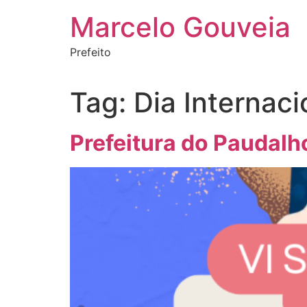
Ir
Marcelo Gouveia
para
o
Prefeito
conteúdo
Tag:
Dia Internac
Prefeitura do Paudal